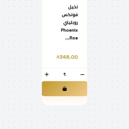
نخيل
فونكس
روبليني
Phoenix
Roe...
348.00
الكمية