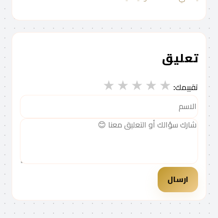
تعليق
★
★
★
★
★
تقييمك:
ارسال