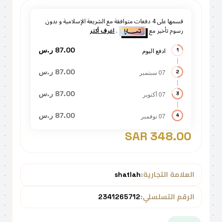
قسمها على
4
دفعات متوافقة مع الشريعة الإسلامية و بدون
رسوم تأخير مع
.
اعرف أكثر
87.00 ر.س
ادفع اليوم
1
87.00 ر.س
07 سبتمبر
2
87.00 ر.س
07 أكتوبر
3
87.00 ر.س
07 نوفمبر
4
348.00 SAR
العلامة التجارية:
shatlah
الرقم التسلسلي:
2341265712