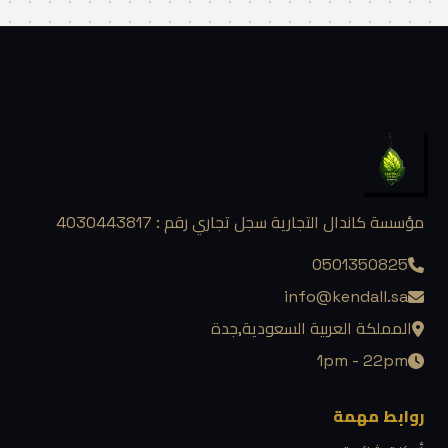
مؤسسة كاندال التجارية سجل تجاري رقم : 4030443817
0501350825
info@kendall.sa
المملكة العربية السعودية,جدة
1pm - 22pm
روابط مهمة