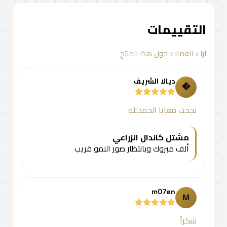
التقييمات
آراء العملاء حول هذا المنتج
ديالا الشريف
�
نجحت معايا الحمدلله
مشتل كاندال الزراعي
ألف مبروك وبانتظار صور النمو قريب
m07en
M
شكراً