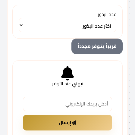
عدد البذور
قريباً يتوفر مجدداً
نبهني عند التوفر
إرسال