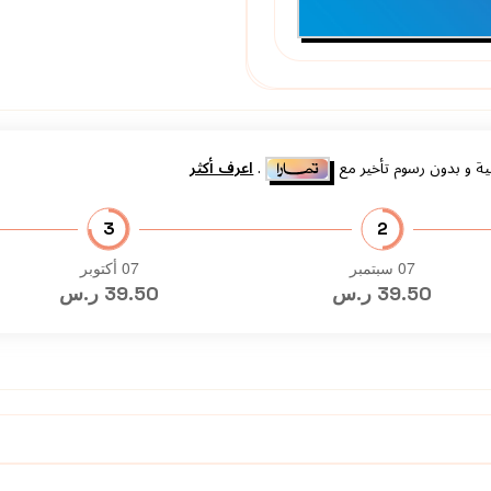
ة و بدون رسوم تأخير مع
.
اعرف أكثر
3
2
07 سبتمبر
07 أكتوبر
39.50 ر.س
39.50 ر.س