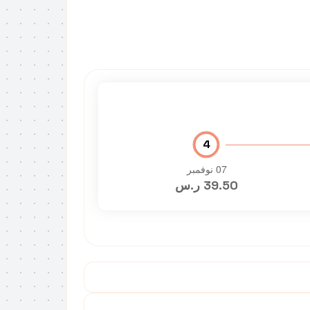
4
07 نوفمبر
39.50 ر.س