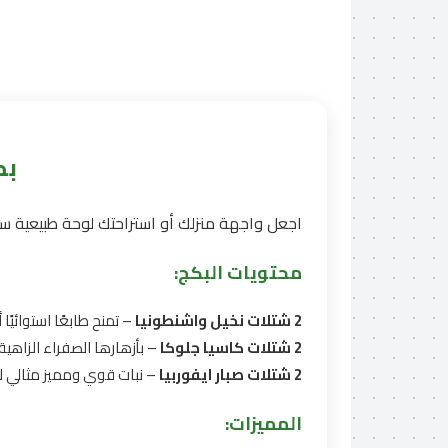
بك
اجعل واجهة منزلك أو استراحتك لوحة طبيعية س
محتويات البكج:
2 شتلات نخيل واشنطونيا
– تمنح طابعًا استوائيًا أ
2 شتلات كاسيا جلوكا
– بأزهارها الصفراء الزاهي
2 شتلات صبار ايفوربيا
– نبات قوي ومميز مثالي ل
المميزات: