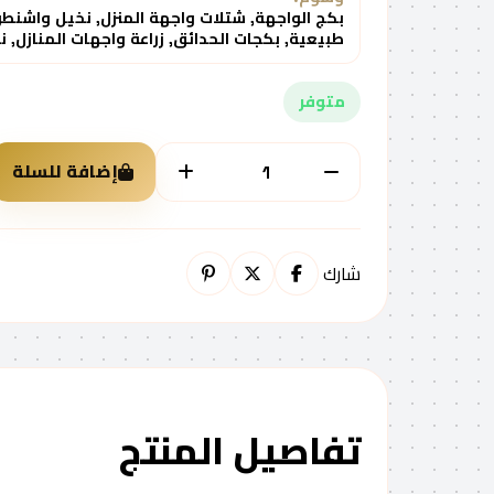
بكج الواجهة, شتلات واجهة المنزل, نخيل واشنطون
طبيعية, بكجات الحدائق, زراعة واجهات المنازل, نخي
متوفر
إضافة للسلة
الكمية
شارك
تفاصيل المنتج