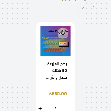
متبقي 10 فقط
بكج المزرعة –
90 شتلة
نخيل واش...
665.00
الكمية