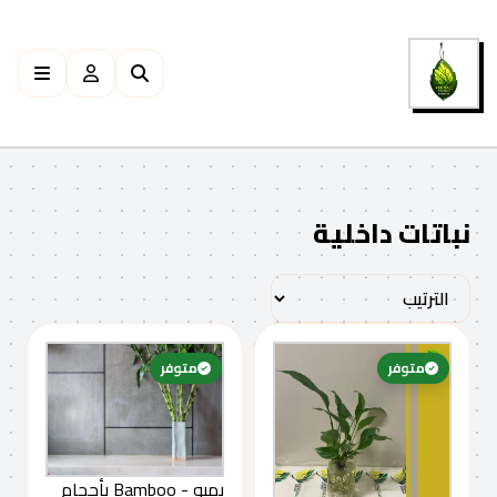
نباتات داخلية
فئة نباتات داخلية
متوفر
متوفر
بمبو - Bamboo بأحجام